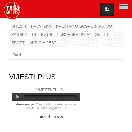
VIJESTI
HRVATSKA
KREATIVNO GOSPODARSTVO
ZAGREB
INTERVJUI
EUROPSKA UNIJA
SVIJET
Korisničko ime
SPORT
AUDIO VIJESTI
Lozinka
Zapamti me
VIJESTI PLUS
VIJESTI PLUS
Zaboravili ste lozinku?
Zaboravili ste korisničko ime?
Preuzimanje
(Desni klik - odaberite "save
link as" ili "save target as"...)
nazad na vrh