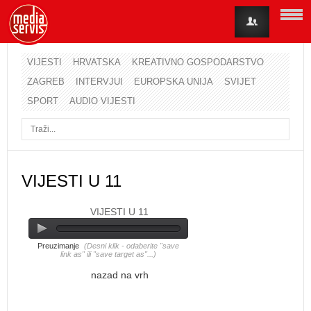
VIJESTI
HRVATSKA
KREATIVNO GOSPODARSTVO
ZAGREB
INTERVJUI
EUROPSKA UNIJA
SVIJET
Korisničko ime
SPORT
AUDIO VIJESTI
Lozinka
Zapamti me
VIJESTI U 11
VIJESTI U 11
Zaboravili ste lozinku?
Zaboravili ste korisničko ime?
Preuzimanje
(Desni klik - odaberite "save
link as" ili "save target as"...)
nazad na vrh