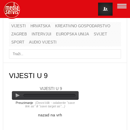
VIJESTI
HRVATSKA
KREATIVNO GOSPODARSTVO
ZAGREB
INTERVJUI
EUROPSKA UNIJA
SVIJET
Korisničko ime
SPORT
AUDIO VIJESTI
Lozinka
Zapamti me
VIJESTI U 9
VIJESTI U 9
Zaboravili ste lozinku?
Zaboravili ste korisničko ime?
Preuzimanje
(Desni klik - odaberite "save
link as" ili "save target as"...)
nazad na vrh