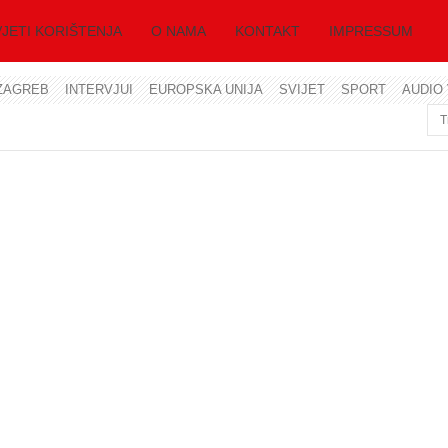
JETI KORIŠTENJA
O NAMA
KONTAKT
IMPRESSUM
ZAGREB
INTERVJUI
EUROPSKA UNIJA
SVIJET
SPORT
AUDIO 
Korisničko ime
Lozinka
Zapamti me
Zaboravili ste lozinku?
Zaboravili ste korisničko ime?