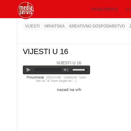
NASLOVNICA
UV
VIJESTI
HRVATSKA
KREATIVNO GOSPODARSTVO
VIJESTI U 16
VIJESTI U 16
Preuzimanje
(Desni klik - odaberite "save
link as" ili "save target as"...)
nazad na vrh