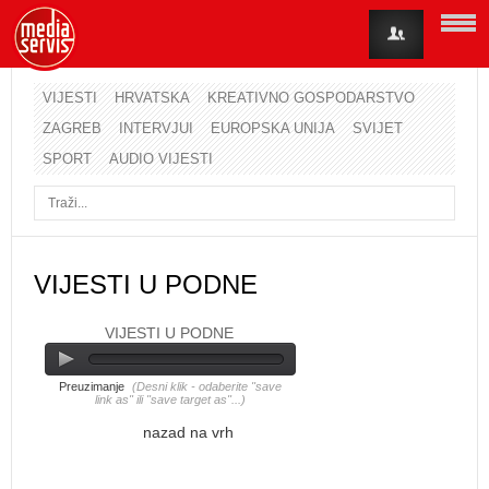
VIJESTI
HRVATSKA
KREATIVNO GOSPODARSTVO
ZAGREB
INTERVJUI
EUROPSKA UNIJA
SVIJET
Korisničko ime
SPORT
AUDIO VIJESTI
Lozinka
Zapamti me
VIJESTI U PODNE
VIJESTI U PODNE
Zaboravili ste lozinku?
Zaboravili ste korisničko ime?
Preuzimanje
(Desni klik - odaberite "save
link as" ili "save target as"...)
nazad na vrh