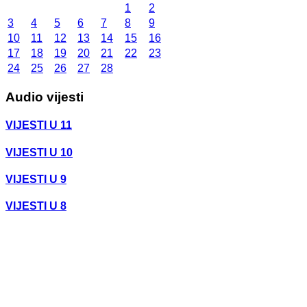
1
2
3
4
5
6
7
8
9
10
11
12
13
14
15
16
17
18
19
20
21
22
23
24
25
26
27
28
Audio vijesti
VIJESTI U 11
VIJESTI U 10
VIJESTI U 9
VIJESTI U 8