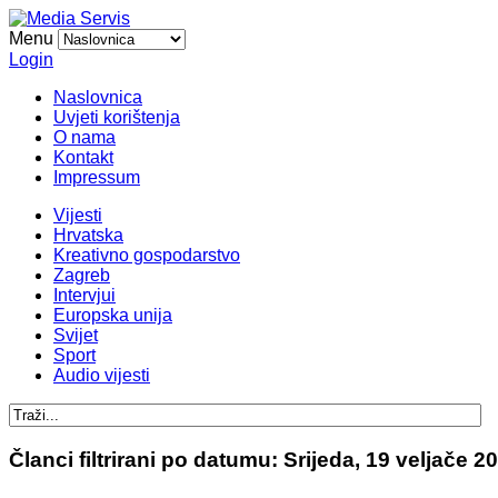
Menu
Login
Naslovnica
Uvjeti korištenja
O nama
Kontakt
Impressum
Vijesti
Hrvatska
Kreativno gospodarstvo
Zagreb
Intervjui
Europska unija
Svijet
Sport
Audio vijesti
Članci filtrirani po datumu: Srijeda, 19 veljače 2