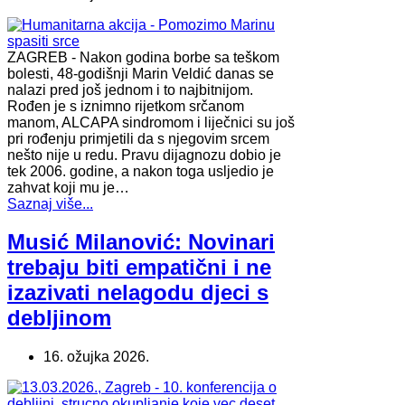
ZAGREB - Nakon godina borbe sa teškom
bolesti, 48-godišnji Marin Veldić danas se
nalazi pred još jednom i to najbitnijom.
Rođen je s iznimno rijetkom srčanom
manom, ALCAPA sindromom i liječnici su još
pri rođenju primjetili da s njegovim srcem
nešto nije u redu. Pravu dijagnozu dobio je
tek 2006. godine, a nakon toga usljedio je
zahvat koji mu je…
Saznaj više...
Musić Milanović: Novinari
trebaju biti empatični i ne
izazivati nelagodu djeci s
debljinom
16. ožujka 2026.