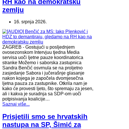
RH kao na demokratsku
zemlju
16. srpnja 2026.
ZAGREB - Gostujući u posljednjem
ovosezonskom Intervjuu tjedna Media
servisa uoči ljetne pauze koordinatorica
stranke Možemo i saborska zastupnica
Sandra Benčić osvrnula se na proljetno
zasjedanje Sabora i jučerašnje glasanje
nakon kojega je započela dvomjesečna
ljetna pauza za zastupnike. Otkrila nam je
kako će provesti ljeto, što spremaju za jesen,
ali i kakva je suradnja sa SDP-om uoči
potpisivanja koalicije…
Saznaj više...
Prisjetili smo se hrvatskih
nastupa na SP, Šimić za