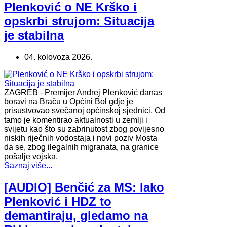
Plenković o NE Krško i
opskrbi strujom: Situacija
je stabilna
04. kolovoza 2026.
ZAGREB - Premijer Andrej Plenković danas
boravi na Braču u Općini Bol gdje je
prisustvovao svečanoj općinskoj sjednici. Od
tamo je komentirao aktualnosti u zemlji i
svijetu kao što su zabrinutost zbog povijesno
niskih riječnih vodostaja i novi poziv Mosta
da se, zbog ilegalnih migranata, na granice
pošalje vojska.
Saznaj više...
[AUDIO] Benčić za MS: Iako
Plenković i HDZ to
demantiraju, gledamo na