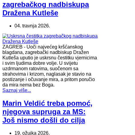
zagrebačkog nadbiskupa
Dražena Kutleše
04. travnja 2026.
ZAGREB - Uoči najvećeg kršćanskog
blagdana, zagrebački nadbiskup Dražen
Kutleša uputio je uskrsnu čestitku vjernicima
i svim ljudima dobre volje. U svijetu
uzdrmanom ratovima, suočenom sa
strahovima i krizom, naglasak je stavio na
postizanje i očuvanje mira, a pritom poručio
da mira nema bez Boga.
Saznaj više...
Marin Veldić treba pomoć,
njegova supruga za MS:
Još nismo došli do cilja
19. ožujka 2026.