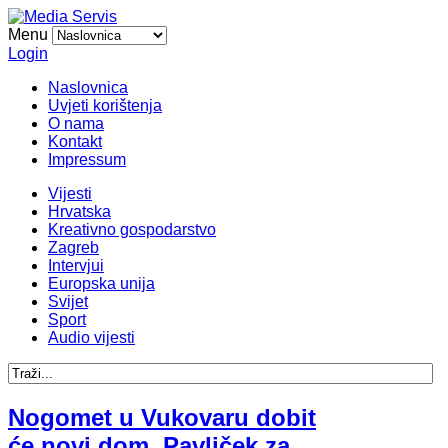
Menu
Login
Naslovnica
Uvjeti korištenja
O nama
Kontakt
Impressum
Vijesti
Hrvatska
Kreativno gospodarstvo
Zagreb
Intervjui
Europska unija
Svijet
Sport
Audio vijesti
Nogomet u Vukovaru dobit
će novi dom, Pavliček za