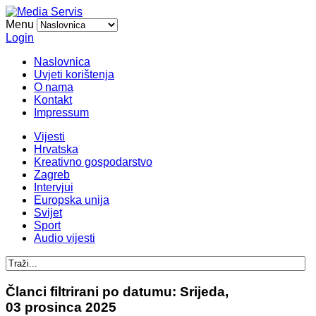
Menu
Login
Naslovnica
Uvjeti korištenja
O nama
Kontakt
Impressum
Vijesti
Hrvatska
Kreativno gospodarstvo
Zagreb
Intervjui
Europska unija
Svijet
Sport
Audio vijesti
Članci filtrirani po datumu: Srijeda,
03 prosinca 2025