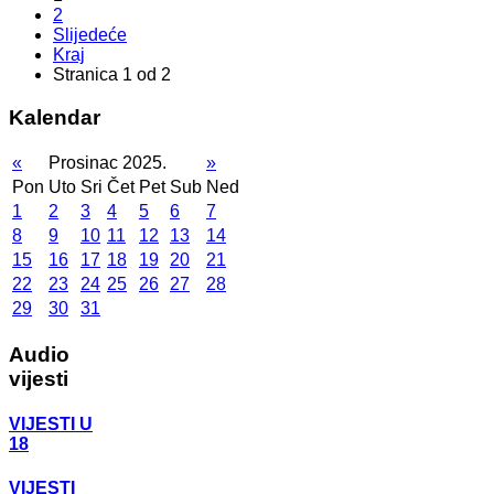
2
Slijedeće
Kraj
Stranica 1 od 2
Kalendar
«
Prosinac 2025.
»
Pon
Uto
Sri
Čet
Pet
Sub
Ned
1
2
3
4
5
6
7
8
9
10
11
12
13
14
15
16
17
18
19
20
21
22
23
24
25
26
27
28
29
30
31
Audio
vijesti
VIJESTI U
18
VIJESTI