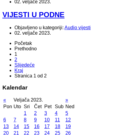
02. veljače 2023.
VIJESTI U PODNE
Objavljeno u kategoriji:
Audio vijesti
02. veljače 2023.
Početak
Prethodno
1
2
Slijedeće
Kraj
Stranica 1 od 2
Kalendar
«
Veljača 2023.
»
Pon
Uto
Sri
Čet
Pet
Sub
Ned
1
2
3
4
5
6
7
8
9
10
11
12
13
14
15
16
17
18
19
20
21
22
23
24
25
26