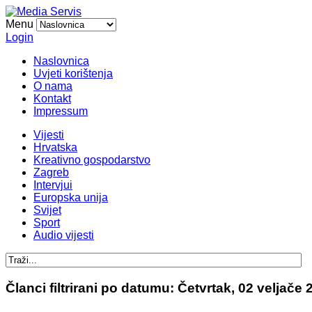
Menu
Login
Naslovnica
Uvjeti korištenja
O nama
Kontakt
Impressum
Vijesti
Hrvatska
Kreativno gospodarstvo
Zagreb
Intervjui
Europska unija
Svijet
Sport
Audio vijesti
Članci filtrirani po datumu: Četvrtak, 02 veljače 