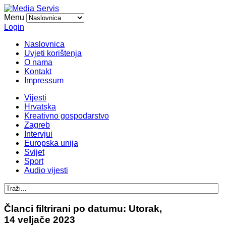
Menu
Login
Naslovnica
Uvjeti korištenja
O nama
Kontakt
Impressum
Vijesti
Hrvatska
Kreativno gospodarstvo
Zagreb
Intervjui
Europska unija
Svijet
Sport
Audio vijesti
Članci filtrirani po datumu: Utorak,
14 veljače 2023