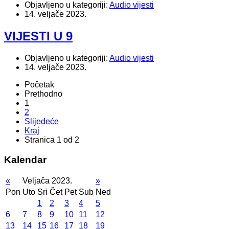
Objavljeno u kategoriji:
Audio vijesti
14. veljače 2023.
VIJESTI U 9
Objavljeno u kategoriji:
Audio vijesti
14. veljače 2023.
Početak
Prethodno
1
2
Slijedeće
Kraj
Stranica 1 od 2
Kalendar
«
Veljača 2023.
»
Pon
Uto
Sri
Čet
Pet
Sub
Ned
1
2
3
4
5
6
7
8
9
10
11
12
13
14
15
16
17
18
19