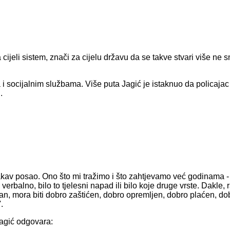
a cijeli sistem, znači za cijelu državu da se takve stvari više ne s
 socijalnim službama. Više puta Jagić je istaknuo da policajac
.
je takav posao. Ono što mi tražimo i što zahtjevamo već godinama -
erbalno, bilo to tjelesni napad ili bilo koje druge vrste. Dakle, 
ran, mora biti dobro zaštićen, dobro opremljen, dobro plaćen, do
.
 Jagić odgovara: