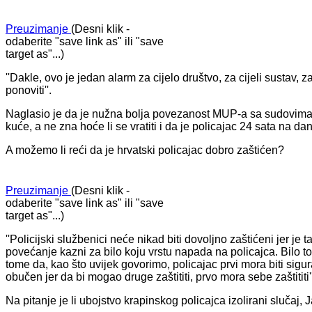
Preuzimanje
(Desni klik -
odaberite "save link as" ili "save
target as"...)
''Dakle, ovo je jedan alarm za cijelo društvo, za cijeli sustav, z
ponoviti''.
​Naglasio je da je nužna bolja povezanost MUP-a sa sudovima i
kuće, a ne zna hoće li se vratiti i da je policajac 24 sata na dan
A možemo li reći da je hrvatski policajac dobro zaštićen?
Preuzimanje
(Desni klik -
odaberite "save link as" ili "save
target as"...)
​''Policijski službenici neće nikad biti dovoljno zaštićeni jer 
povećanje kazni za bilo koju vrstu napada na policajca. Bilo to v
tome da, kao što uvijek govorimo, policajac prvi mora biti sigu
obučen jer da bi mogao druge zaštititi, prvo mora sebe zaštititi''
Na pitanje je li ubojstvo krapinskog policajca izolirani slučaj,