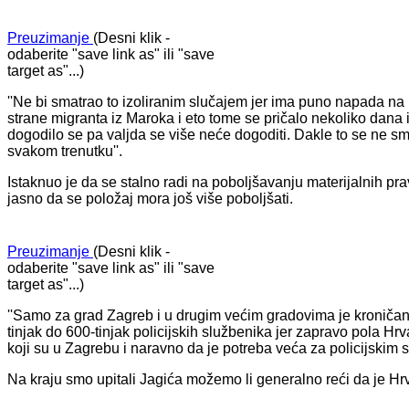
Preuzimanje
(Desni klik -
odaberite "save link as" ili "save
target as"...)
''Ne bi smatrao to izoliranim slučajem jer ima puno napada na
strane migranta iz Maroka i eto tome se pričalo nekoliko dana 
dogodilo se pa valjda se više neće dogoditi. Dakle to se ne smi
svakom trenutku''.
Istaknuo je da se stalno radi na poboljšavanju materijalnih pra
jasno da se položaj mora još više poboljšati.
Preuzimanje
(Desni klik -
odaberite "save link as" ili "save
target as"...)
''Samo za grad Zagreb i u drugim većim gradovima je kroničan
tinjak do 600-tinjak policijskih službenika jer zapravo pola H
koji su u Zagrebu i naravno da je potreba veća za policijskim s
Na kraju smo upitali Jagića možemo li generalno reći da je Hr