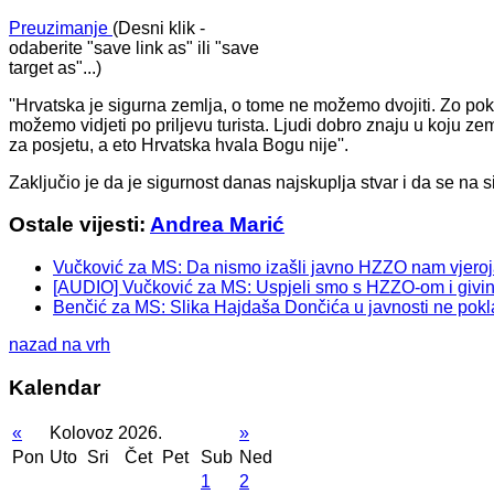
Preuzimanje
(Desni klik -
odaberite "save link as" ili "save
target as"...)
''Hrvatska je sigurna zemlja, o tome ne možemo dvojiti. Zo pokaz
možemo vidjeti po priljevu turista. Ljudi dobro znaju u koju zem
za posjetu, a eto Hrvatska hvala Bogu nije''.
Zaključio je da je sigurnost danas najskuplja stvar i da se na si
Ostale vijesti:
Andrea Marić
Vučković za MS: Da nismo izašli javno HZZO nam vjeroj
[AUDIO] Vučković za MS: Uspjeli smo s HZZO-om i givin
Benčić za MS: Slika Hajdaša Dončića u javnosti ne pokla
nazad na vrh
Kalendar
«
Kolovoz 2026.
»
Pon
Uto
Sri
Čet
Pet
Sub
Ned
1
2