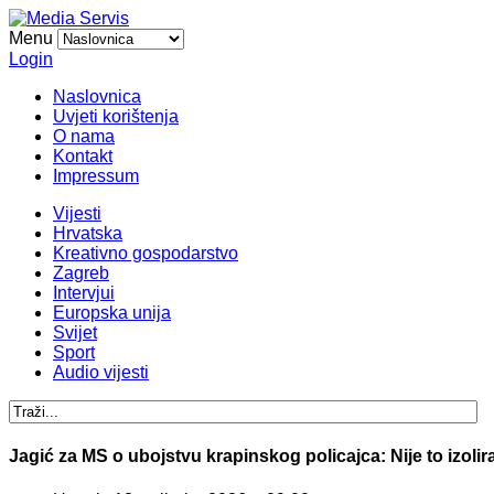
Menu
Login
Naslovnica
Uvjeti korištenja
O nama
Kontakt
Impressum
Vijesti
Hrvatska
Kreativno gospodarstvo
Zagreb
Intervjui
Europska unija
Svijet
Sport
Audio vijesti
Jagić za MS o ubojstvu krapinskog policajca: Nije to izolira