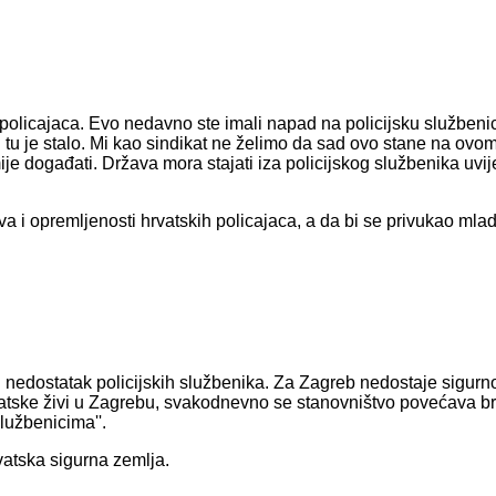
 policajaca. Evo nedavno ste imali napad na policijsku službeni
i tu je stalo. Mi kao sindikat ne želimo da sad ovo stane na ovo
je događati. Država mora stajati iza policijskog službenika uvije
va i opremljenosti hrvatskih policajaca, a da bi se privukao mla
 nedostatak policijskih službenika. Za Zagreb nedostaje sigurn
rvatske živi u Zagrebu, svakodnevno se stanovništvo povećava bro
lužbenicima''.
vatska sigurna zemlja.