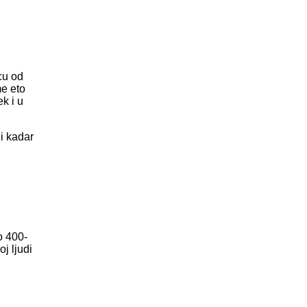
cu od
me eto
k i u
di kadar
o 400-
j ljudi