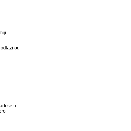
miju
 odlazi od
radi se o
bro