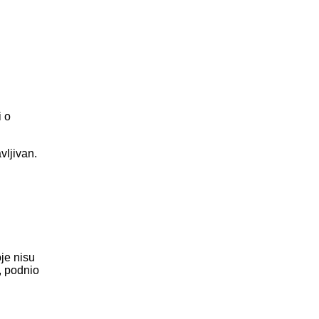
i o
vljivan.
je nisu
, podnio