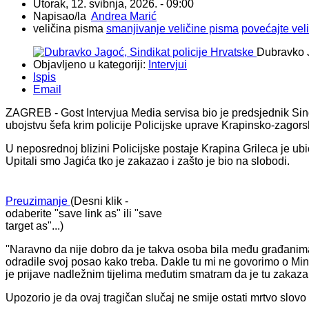
Utorak, 12. svibnja, 2026. - 09:00
Napisao/la
Andrea Marić
veličina pisma
smanjivanje veličine pisma
povećajte vel
Dubravko J
Objavljeno u kategoriji:
Intervjui
Ispis
Email
ZAGREB - Gost Intervjua Media servisa bio je predsjednik Sin
ubojstvu šefa krim policije Policijske uprave Krapinsko-zagorsk
U neposrednoj blizini Policijske postaje Krapina Grileca je ubi
Upitali smo Jagića tko je zakazao i zašto je bio na slobodi.
Preuzimanje
(Desni klik -
odaberite "save link as" ili "save
target as"...)
​''Naravno da nije dobro da je takva osoba bila među građanim
odradile svoj posao kako treba. Dakle tu mi ne govorimo o Mini
je prijave nadležnim tijelima međutim smatram da je tu zakazala
Upozorio je da ovaj tragičan slučaj ne smije ostati mrtvo slovo