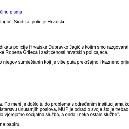
ičinu pisma
agoć, Sindikat policije Hrvatske
dikata policije Hrvatske Dubravko Jagić s kojim smo razgovaral
e Roberta Grileca i zaštićenosti hrvatskih policajaca.
o njegov sumještanin koji je više puta prekršajno i kazneno prija
a. Po meni je došlo tu do problema s određenim institucijama ko
starstvu unutarnjih poslova, MUP je odradio svoje što je trebao
 vjerojatno socijalna služba, a onda i neka ostale službe''.
 na papiru.