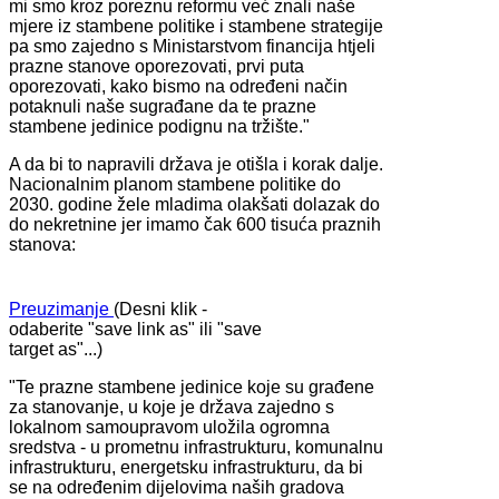
mi smo kroz poreznu reformu već znali naše
mjere iz stambene politike i stambene strategije
pa smo zajedno s Ministarstvom financija htjeli
prazne stanove oporezovati, prvi puta
oporezovati, kako bismo na određeni način
potaknuli naše sugrađane da te prazne
stambene jedinice podignu na tržište."
A da bi to napravili država je otišla i korak dalje.
Nacionalnim planom stambene politike do
2030. godine žele mladima olakšati dolazak do
do nekretnine jer imamo čak 600 tisuća praznih
stanova:
Preuzimanje
(Desni klik -
odaberite "save link as" ili "save
target as"...)
"Te prazne stambene jedinice koje su građene
za stanovanje, u koje je država zajedno s
lokalnom samoupravom uložila ogromna
sredstva - u prometnu infrastrukturu, komunalnu
infrastrukturu, energetsku infrastrukturu, da bi
se na određenim dijelovima naših gradova