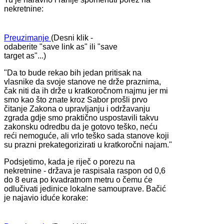
nekretnine:
Preuzimanje
(Desni klik -
odaberite "save link as" ili "save
target as"...)
"Da to bude rekao bih jedan pritisak na
vlasnike da svoje stanove ne drže praznima,
čak niti da ih drže u kratkoročnom najmu jer mi
smo kao što znate kroz Sabor prošli prvo
čitanje Zakona o upravljanju i održavanju
zgrada gdje smo praktično uspostavili takvu
zakonsku odredbu da je gotovo teško, neću
reći nemoguće, ali vrlo teško sada stanove koji
su prazni prekategorizirati u kratkoročni najam."
Podsjetimo, kada je riječ o porezu na
nekretnine - država je raspisala raspon od 0,6
do 8 eura po kvadratnom metru o čemu će
odlučivati jedinice lokalne samouprave. Bačić
je najavio iduće korake: