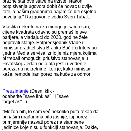
prazne stanove stave na tržište. Nakon
potpisivanja ugovora dobit će novac u dvije
rate, a našim građanima najam će biti osjetno
povoljniji." Razgovor je vodio Sven Tubak.
Vlastita nekretnina za mnoge je samo san,
cijene kvadrata odavno su premašile sve
barijere, a vladajući do 2030. godine žele
popraviti stanje. Potpredsjednik Vlade i
ministar graditeljstva Branko Bačić u Intervjuu
tjedna Media servisa iznio je niz mjera kojima
bi trebali omogućiti priuštivo stanovanje u
Hrvatskoj. Jedan od alata jest i uvođenje
poreza na nekretnine, koji je, kako ministar
kaže, remodeliran porez na kuće za odmor:
Preuzimanje
(Desni klik -
odaberite "save link as" ili "save
target as"...)
"Možda bih, to sam već nekoliko puta rekao da
bi našim građanima bilo jasnije, taj porez
primjerenije nazvati porez na stambene
jedinice koje nisu u funkciji stanovanja. Dakle,