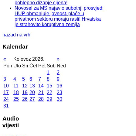
pohlepno dizanje cijena!
Novosel za MS najavio subotnji prosvjed:
HUP obmanjuje javnost, plaće u
privatnom sektoru moraju rasti! Hrvatska
je strahovito koruptivna zemlja
nazad na vrh
Kalendar
«
Kolovoz 2026.
»
Pon
Uto
Sri
Čet
Pet
Sub
Ned
1
2
3
4
5
6
7
8
9
10
11
12
13
14
15
16
17
18
19
20
21
22
23
24
25
26
27
28
29
30
31
Audio
vijesti