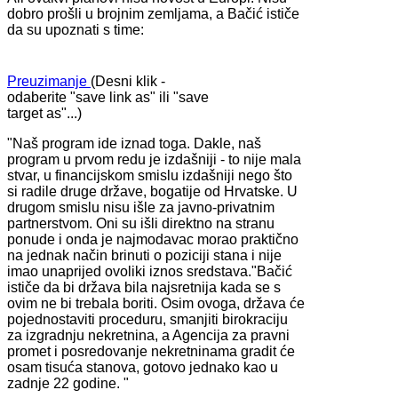
dobro prošli u brojnim zemljama, a Bačić ističe
da su upoznati s time:
Preuzimanje
(Desni klik -
odaberite "save link as" ili "save
target as"...)
"Naš program ide iznad toga. Dakle, naš
program u prvom redu je izdašniji - to nije mala
stvar, u financijskom smislu izdašniji nego što
si radile druge države, bogatije od Hrvatske. U
drugom smislu nisu išle za javno-privatnim
partnerstvom. Oni su išli direktno na stranu
ponude i onda je najmodavac morao praktično
na jednak način brinuti o poziciji stana i nije
imao unaprijed ovoliki iznos sredstava."Bačić
ističe da bi država bila najsretnija kada se s
ovim ne bi trebala boriti. Osim ovoga, država će
pojednostaviti proceduru, smanjiti birokraciju
za izgradnju nekretnina, a Agencija za pravni
promet i posredovanje nekretninama gradit će
osam tisuća stanova, gotovo jednako kao u
zadnje 22 godine. "