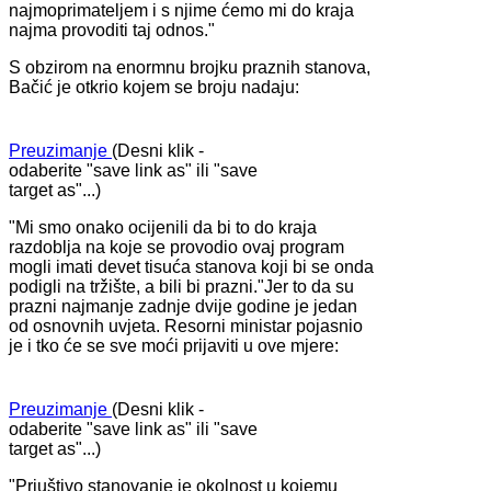
najmoprimateljem i s njime ćemo mi do kraja
najma provoditi taj odnos."
S obzirom na enormnu brojku praznih stanova,
Bačić je otkrio kojem se broju nadaju:
Preuzimanje
(Desni klik -
odaberite "save link as" ili "save
target as"...)
"Mi smo onako ocijenili da bi to do kraja
razdoblja na koje se provodio ovaj program
mogli imati devet tisuća stanova koji bi se onda
podigli na tržište, a bili bi prazni."Jer to da su
prazni najmanje zadnje dvije godine je jedan
od osnovnih uvjeta. Resorni ministar pojasnio
je i tko će se sve moći prijaviti u ove mjere:
Preuzimanje
(Desni klik -
odaberite "save link as" ili "save
target as"...)
"Priuštivo stanovanje je okolnost u kojemu