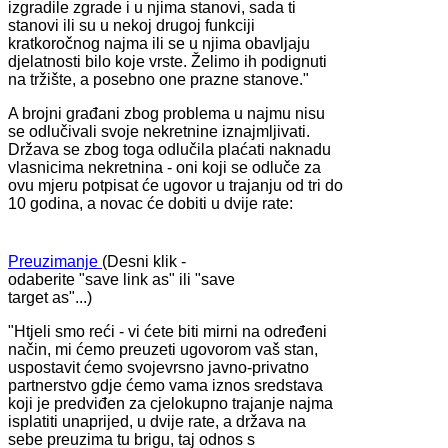
izgradile zgrade i u njima stanovi, sada ti
stanovi ili su u nekoj drugoj funkciji
kratkoročnog najma ili se u njima obavljaju
djelatnosti bilo koje vrste. Želimo ih podignuti
na tržište, a posebno one prazne stanove."
A brojni građani zbog problema u najmu nisu
se odlučivali svoje nekretnine iznajmljivati.
Država se zbog toga odlučila plaćati naknadu
vlasnicima nekretnina - oni koji se odluče za
ovu mjeru potpisat će ugovor u trajanju od tri do
10 godina, a novac će dobiti u dvije rate:
Preuzimanje
(Desni klik -
odaberite "save link as" ili "save
target as"...)
"Htjeli smo reći - vi ćete biti mirni na određeni
način, mi ćemo preuzeti ugovorom vaš stan,
uspostavit ćemo svojevrsno javno-privatno
partnerstvo gdje ćemo vama iznos sredstava
koji je predviđen za cjelokupno trajanje najma
isplatiti unaprijed, u dvije rate, a država na
sebe preuzima tu brigu, taj odnos s