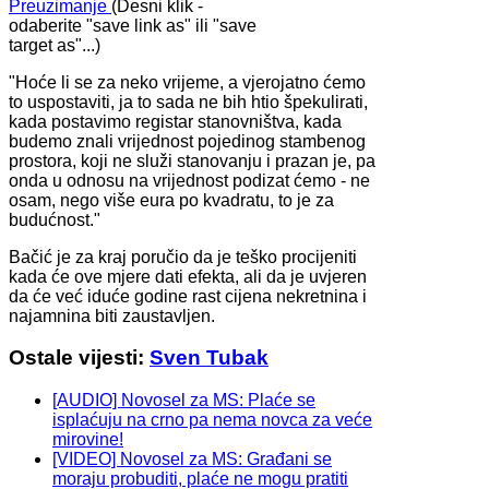
Preuzimanje
(Desni klik -
odaberite "save link as" ili "save
target as"...)
"Hoće li se za neko vrijeme, a vjerojatno ćemo
to uspostaviti, ja to sada ne bih htio špekulirati,
kada postavimo registar stanovništva, kada
budemo znali vrijednost pojedinog stambenog
prostora, koji ne služi stanovanju i prazan je, pa
onda u odnosu na vrijednost podizat ćemo - ne
osam, nego više eura po kvadratu, to je za
budućnost."
Bačić je za kraj poručio da je teško procijeniti
kada će ove mjere dati efekta, ali da je uvjeren
da će već iduće godine rast cijena nekretnina i
najamnina biti zaustavljen.
Ostale vijesti:
Sven Tubak
[AUDIO] Novosel za MS: Plaće se
isplaćuju na crno pa nema novca za veće
mirovine!
[VIDEO] Novosel za MS: Građani se
moraju probuditi, plaće ne mogu pratiti