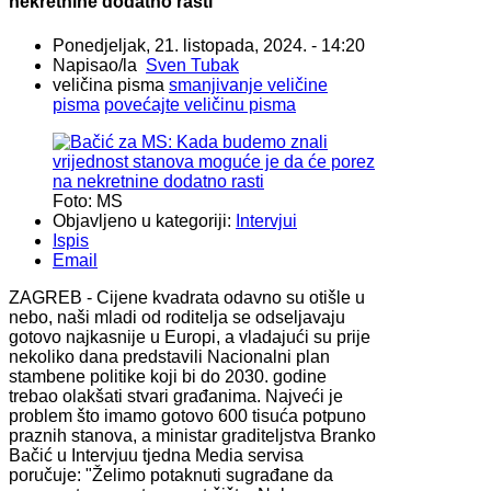
nekretnine dodatno rasti
Ponedjeljak, 21. listopada, 2024. - 14:20
Napisao/la
Sven Tubak
veličina pisma
smanjivanje veličine
pisma
povećajte veličinu pisma
Foto: MS
Objavljeno u kategoriji:
Intervjui
Ispis
Email
ZAGREB - Cijene kvadrata odavno su otišle u
nebo, naši mladi od roditelja se odseljavaju
gotovo najkasnije u Europi, a vladajući su prije
nekoliko dana predstavili Nacionalni plan
stambene politike koji bi do 2030. godine
trebao olakšati stvari građanima. Najveći je
problem što imamo gotovo 600 tisuća potpuno
praznih stanova, a ministar graditeljstva Branko
Bačić u Intervjuu tjedna Media servisa
poručuje: "Želimo potaknuti sugrađane da