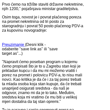
Prvo ćemo na tržište staviti državne nekretnine,
njih 1200," pojašnjava ministar graditeljstva.
Osim toga, novost je i povrat plaćenog poreza
na promet nekretnina od tri posto za
starogradnju i povrat 50 posto plaćenog PDV-a
za kupovinu novogradnje:
Preuzimanje
(Desni klik -
odaberite "save link as" ili "save
target as"...)
"Napravit ćemo poseban program u kojemu
ćemo propisati što je to u Zagrebu stan koji je
prikladan kupcu i da mu mi možemo vratiti i
porez na promet i polovicu PDV-a, to nisu mali
novci. Kao kritika je da će i za taj porez trebati
ta mlada osoba koja stan kupuje, da će trebati
unaprijed osigurati sredstva - da naš je
odgovor, znamo mi da je to tako. Međutim,
sredstva koja mi vratimo će mu biti u velikoj
mjeri dostatna da taj stan opremi."
Tu je naravno i ranije spomenuti porez na