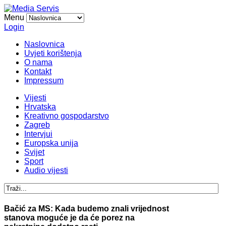
Menu
Login
Naslovnica
Uvjeti korištenja
O nama
Kontakt
Impressum
Vijesti
Hrvatska
Kreativno gospodarstvo
Zagreb
Intervjui
Europska unija
Svijet
Sport
Audio vijesti
Bačić za MS: Kada budemo znali vrijednost
stanova moguće je da će porez na