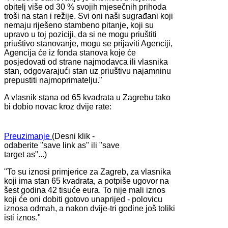
obitelj više od 30 % svojih mjesečnih prihoda
troši na stan i režije. Svi oni naši sugrađani koji
nemaju riješeno stambeno pitanje, koji su
upravo u toj poziciji, da si ne mogu priuštiti
priuštivo stanovanje, mogu se prijaviti Agenciji,
Agencija će iz fonda stanova koje će
posjedovati od strane najmodavca ili vlasnika
stan, odgovarajući stan uz priuštivu najamninu
prepustiti najmoprimatelju."
A vlasnik stana od 65 kvadrata u Zagrebu tako
bi dobio novac kroz dvije rate:
Preuzimanje
(Desni klik -
odaberite "save link as" ili "save
target as"...)
"To su iznosi primjerice za Zagreb, za vlasnika
koji ima stan 65 kvadrata, a potpiše ugovor na
šest godina 42 tisuće eura. To nije mali iznos
koji će oni dobiti gotovo unaprijed - polovicu
iznosa odmah, a nakon dvije-tri godine još toliki
isti iznos."