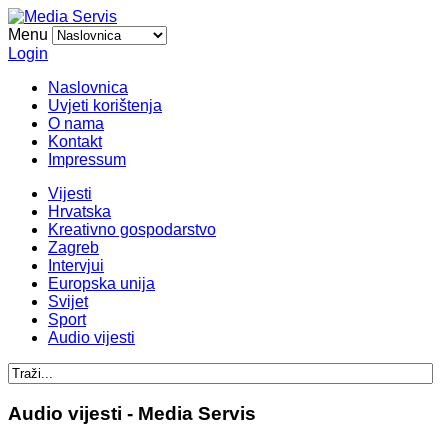
Menu
Login
Naslovnica
Uvjeti korištenja
O nama
Kontakt
Impressum
Vijesti
Hrvatska
Kreativno gospodarstvo
Zagreb
Intervjui
Europska unija
Svijet
Sport
Audio vijesti
Audio vijesti - Media Servis