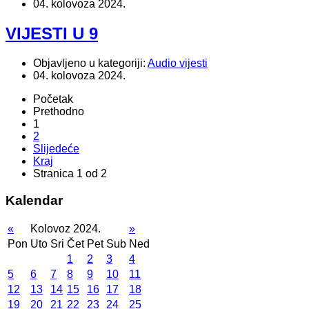
04. kolovoza 2024.
VIJESTI U 9
Objavljeno u kategoriji:
Audio vijesti
04. kolovoza 2024.
Početak
Prethodno
1
2
Slijedeće
Kraj
Stranica 1 od 2
Kalendar
«
Kolovoz 2024.
»
Pon
Uto
Sri
Čet
Pet
Sub
Ned
1
2
3
4
5
6
7
8
9
10
11
12
13
14
15
16
17
18
19
20
21
22
23
24
25