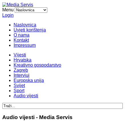
Menu
Login
Naslovnica
Uvjeti korištenja
O nama
Kontakt
Impressum
Vijesti
Hrvatska
Kreativno gospodarstvo
Zagreb
Intervjui
Europska unija
Svijet
Sport
Audio vijesti
Audio vijesti - Media Servis