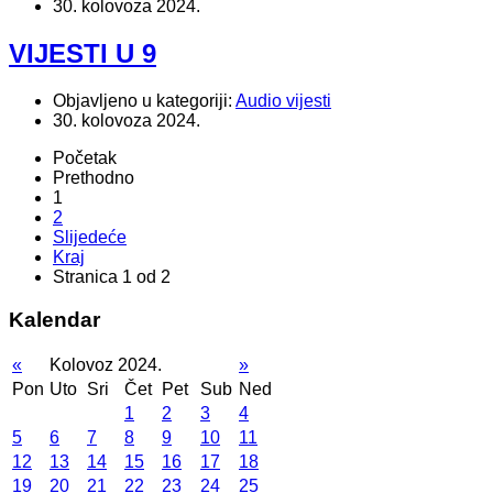
30. kolovoza 2024.
VIJESTI U 9
Objavljeno u kategoriji:
Audio vijesti
30. kolovoza 2024.
Početak
Prethodno
1
2
Slijedeće
Kraj
Stranica 1 od 2
Kalendar
«
Kolovoz 2024.
»
Pon
Uto
Sri
Čet
Pet
Sub
Ned
1
2
3
4
5
6
7
8
9
10
11
12
13
14
15
16
17
18
19
20
21
22
23
24
25