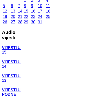
1
2
3
4
5
6
7
8
9
10
11
12
13
14
15
16
17
18
19
20
21
22
23
24
25
26
27
28
29
30
31
Audio
vijesti
VIJESTI U
15
VIJESTI U
14
VIJESTI U
13
VIJESTI U
PODNE