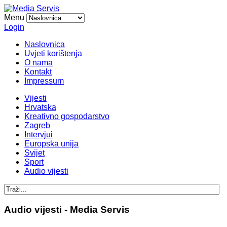
Menu
Login
Naslovnica
Uvjeti korištenja
O nama
Kontakt
Impressum
Vijesti
Hrvatska
Kreativno gospodarstvo
Zagreb
Intervjui
Europska unija
Svijet
Sport
Audio vijesti
Audio vijesti - Media Servis