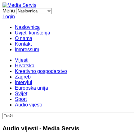
Menu
Login
Naslovnica
Uvjeti korištenja
O nama
Kontakt
Impressum
Vijesti
Hrvatska
Kreativno gospodarstvo
Zagreb
Intervjui
Europska unija
Svijet
Sport
Audio vijesti
Audio vijesti - Media Servis