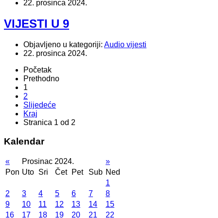
22. prosinca 2024.
VIJESTI U 9
Objavljeno u kategoriji:
Audio vijesti
22. prosinca 2024.
Početak
Prethodno
1
2
Slijedeće
Kraj
Stranica 1 od 2
Kalendar
«
Prosinac 2024.
»
Pon
Uto
Sri
Čet
Pet
Sub
Ned
1
2
3
4
5
6
7
8
9
10
11
12
13
14
15
16
17
18
19
20
21
22