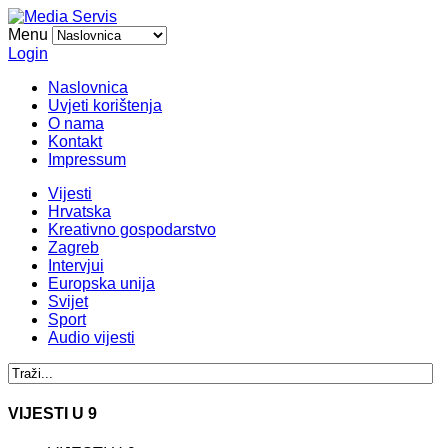
Menu
Login
Naslovnica
Uvjeti korištenja
O nama
Kontakt
Impressum
Vijesti
Hrvatska
Kreativno gospodarstvo
Zagreb
Intervjui
Europska unija
Svijet
Sport
Audio vijesti
VIJESTI U 9