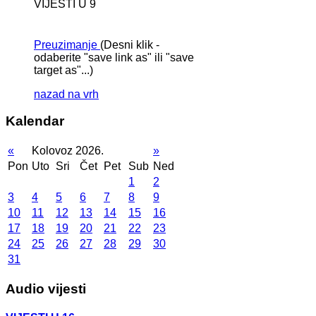
VIJESTI U 9
Preuzimanje
(Desni klik -
odaberite "save link as" ili "save
target as"...)
nazad na vrh
Kalendar
«
Kolovoz 2026.
»
Pon
Uto
Sri
Čet
Pet
Sub
Ned
1
2
3
4
5
6
7
8
9
10
11
12
13
14
15
16
17
18
19
20
21
22
23
24
25
26
27
28
29
30
31
Audio vijesti