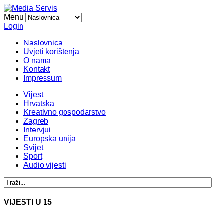
Menu
Login
Naslovnica
Uvjeti korištenja
O nama
Kontakt
Impressum
Vijesti
Hrvatska
Kreativno gospodarstvo
Zagreb
Intervjui
Europska unija
Svijet
Sport
Audio vijesti
VIJESTI U 15