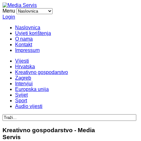
Menu
Login
Naslovnica
Uvjeti korištenja
O nama
Kontakt
Impressum
Vijesti
Hrvatska
Kreativno gospodarstvo
Zagreb
Intervjui
Europska unija
Svijet
Sport
Audio vijesti
Kreativno gospodarstvo - Media
Servis