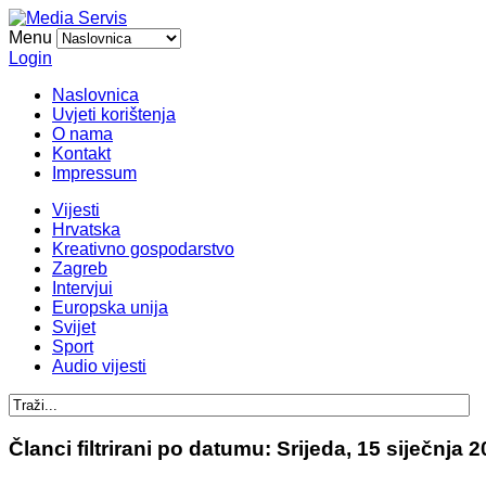
Menu
Login
Naslovnica
Uvjeti korištenja
O nama
Kontakt
Impressum
Vijesti
Hrvatska
Kreativno gospodarstvo
Zagreb
Intervjui
Europska unija
Svijet
Sport
Audio vijesti
Članci filtrirani po datumu: Srijeda, 15 siječnja 