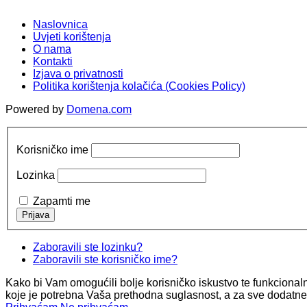
Naslovnica
Uvjeti korištenja
O nama
Kontakti
Izjava o privatnosti
Politika korištenja kolačića (Cookies Policy)
Powered by
Domena.com
Korisničko ime
Lozinka
Zapamti me
Zaboravili ste lozinku?
Zaboravili ste korisničko ime?
Kako bi Vam omogućili bolje korisničko iskustvo te funkcional
koje je potrebna Vaša prethodna suglasnost, a za sve dodatne 