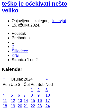
teško je očekivati nešto
veliko
Objavljeno u kategoriji:
Intervjui
15. ožujka 2024.
Početak
Prethodno
1
2
Slijedeće
Kraj
Stranica 1 od 2
Kalendar
«
Ožujak 2024.
»
Pon
Uto
Sri
Čet
Pet
Sub
Ned
1
2
3
4
5
6
7
8
9
10
11
12
13
14
15
16
17
18
19
20
21
22
23
24