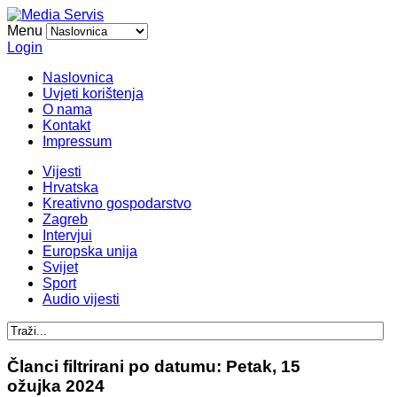
Menu
Login
Naslovnica
Uvjeti korištenja
O nama
Kontakt
Impressum
Vijesti
Hrvatska
Kreativno gospodarstvo
Zagreb
Intervjui
Europska unija
Svijet
Sport
Audio vijesti
Članci filtrirani po datumu: Petak, 15
ožujka 2024