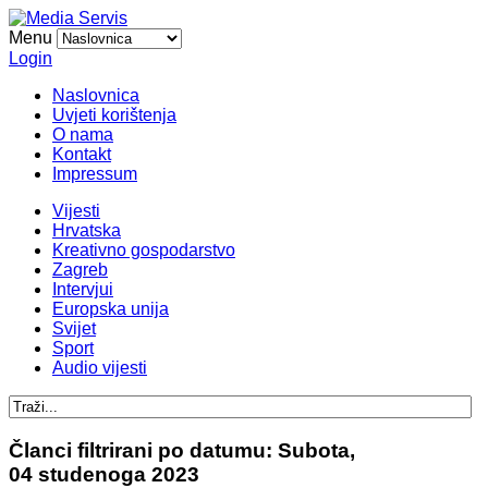
Menu
Login
Naslovnica
Uvjeti korištenja
O nama
Kontakt
Impressum
Vijesti
Hrvatska
Kreativno gospodarstvo
Zagreb
Intervjui
Europska unija
Svijet
Sport
Audio vijesti
Članci filtrirani po datumu: Subota,
04 studenoga 2023