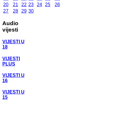
20
21
22
23
24
25
26
27
28
29
30
Audio
vijesti
VIJESTI U
18
VIJESTI
PLUS
VIJESTI U
16
VIJESTI U
15