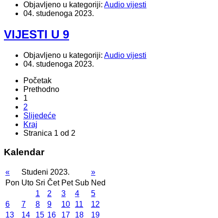
Objavljeno u kategoriji:
Audio vijesti
04. studenoga 2023.
VIJESTI U 9
Objavljeno u kategoriji:
Audio vijesti
04. studenoga 2023.
Početak
Prethodno
1
2
Slijedeće
Kraj
Stranica 1 od 2
Kalendar
«
Studeni 2023.
»
Pon
Uto
Sri
Čet
Pet
Sub
Ned
1
2
3
4
5
6
7
8
9
10
11
12
13
14
15
16
17
18
19