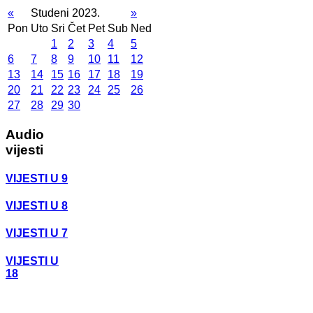
«
Studeni 2023.
»
Pon
Uto
Sri
Čet
Pet
Sub
Ned
1
2
3
4
5
6
7
8
9
10
11
12
13
14
15
16
17
18
19
20
21
22
23
24
25
26
27
28
29
30
Audio
vijesti
VIJESTI U 9
VIJESTI U 8
VIJESTI U 7
VIJESTI U
18