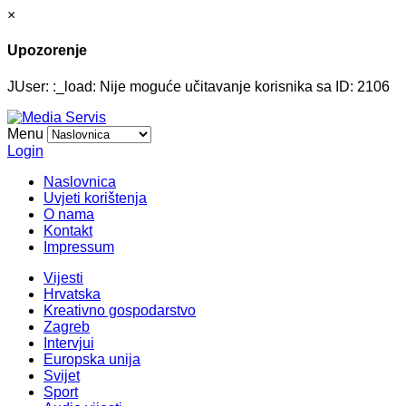
×
Upozorenje
JUser: :_load: Nije moguće učitavanje korisnika sa ID: 2106
Menu
Login
Naslovnica
Uvjeti korištenja
O nama
Kontakt
Impressum
Vijesti
Hrvatska
Kreativno gospodarstvo
Zagreb
Intervjui
Europska unija
Svijet
Sport