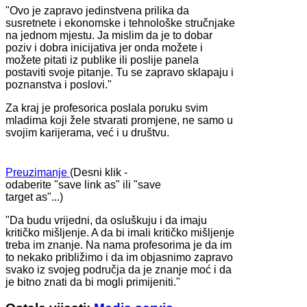
"Ovo je zapravo jedinstvena prilika da
susretnete i ekonomske i tehnološke stručnjake
na jednom mjestu. Ja mislim da je to dobar
poziv i dobra inicijativa jer onda možete i
možete pitati iz publike ili poslije panela
postaviti svoje pitanje. Tu se zapravo sklapaju i
poznanstva i poslovi."
Za kraj je profesorica poslala poruku svim
mladima koji žele stvarati promjene, ne samo u
svojim karijerama, već i u društvu.
Preuzimanje
(Desni klik -
odaberite "save link as" ili "save
target as"...)
"Da budu vrijedni, da osluškuju i da imaju
kritičko mišljenje. A da bi imali kritičko mišljenje
treba im znanje. Na nama profesorima je da im
to nekako približimo i da im objasnimo zapravo
svako iz svojeg područja da je znanje moć i da
je bitno znati da bi mogli primijeniti."