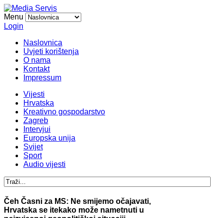
Menu
Login
Naslovnica
Uvjeti korištenja
O nama
Kontakt
Impressum
Vijesti
Hrvatska
Kreativno gospodarstvo
Zagreb
Intervjui
Europska unija
Svijet
Sport
Audio vijesti
Čeh Časni za MS: Ne smijemo očajavati,
Hrvatska se itekako može nametnuti u