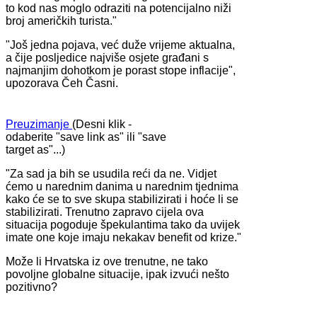
to kod nas moglo odraziti na potencijalno niži
broj američkih turista."
"Još jedna pojava, već duže vrijeme aktualna,
a čije posljedice najviše osjete građani s
najmanjim dohotkom je porast stope inflacije",
upozorava Čeh Časni.
Preuzimanje
(Desni klik -
odaberite "save link as" ili "save
target as"...)
"Za sad ja bih se usudila reći da ne. Vidjet
ćemo u narednim danima u narednim tjednima
kako će se to sve skupa stabilizirati i hoće li se
stabilizirati. Trenutno zapravo cijela ova
situacija pogoduje špekulantima tako da uvijek
imate one koje imaju nekakav benefit od krize."
Može li Hrvatska iz ove trenutne, ne tako
povoljne globalne situacije, ipak izvući nešto
pozitivno?