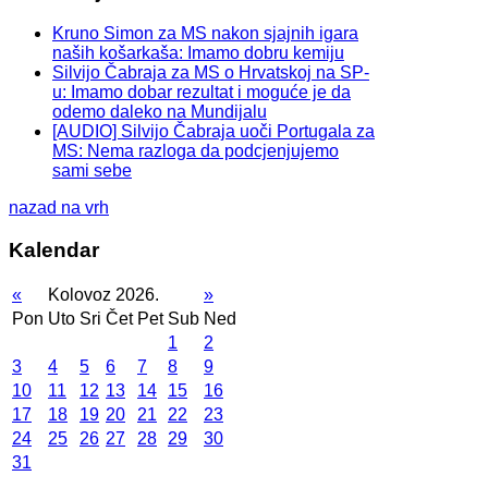
Kruno Simon za MS nakon sjajnih igara
naših košarkaša: Imamo dobru kemiju
Silvijo Čabraja za MS o Hrvatskoj na SP-
u: Imamo dobar rezultat i moguće je da
odemo daleko na Mundijalu
[AUDIO] Silvijo Čabraja uoči Portugala za
MS: Nema razloga da podcjenjujemo
sami sebe
nazad na vrh
Kalendar
«
Kolovoz 2026.
»
Pon
Uto
Sri
Čet
Pet
Sub
Ned
1
2
3
4
5
6
7
8
9
10
11
12
13
14
15
16
17
18
19
20
21
22
23
24
25
26
27
28
29
30
31