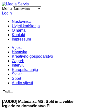
Menu
Login
Naslovnica
Uvjeti korištenja
O nama
Kontakt
Impressum
Vijesti
Hrvatska
Kreativno gospodarstvo
Zagreb
Intervjui
Europska unija
Svijet
Sport
Audio vijesti
[AUDIO] Mateša za MS: Split ima velike
izglede za domaćinstvo EI