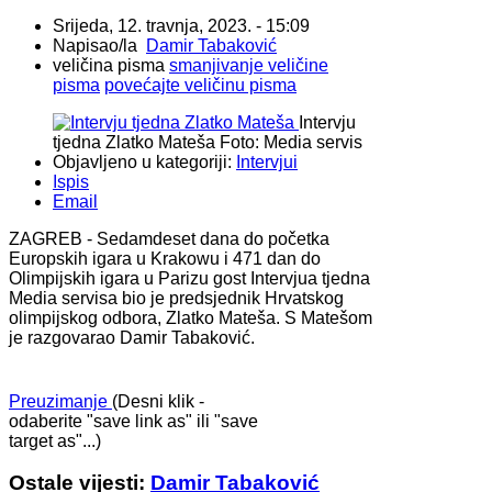
Srijeda, 12. travnja, 2023. - 15:09
Napisao/la
Damir Tabaković
veličina pisma
smanjivanje veličine
pisma
povećajte veličinu pisma
Intervju
tjedna Zlatko Mateša
Foto: Media servis
Objavljeno u kategoriji:
Intervjui
Ispis
Email
ZAGREB - Sedamdeset dana do početka
Europskih igara u Krakowu i 471 dan do
Olimpijskih igara u Parizu gost Intervjua tjedna
Media servisa bio je predsjednik Hrvatskog
olimpijskog odbora, Zlatko Mateša. S Matešom
je razgovarao Damir Tabaković.
Preuzimanje
(Desni klik -
odaberite "save link as" ili "save
target as"...)
Ostale vijesti:
Damir Tabaković