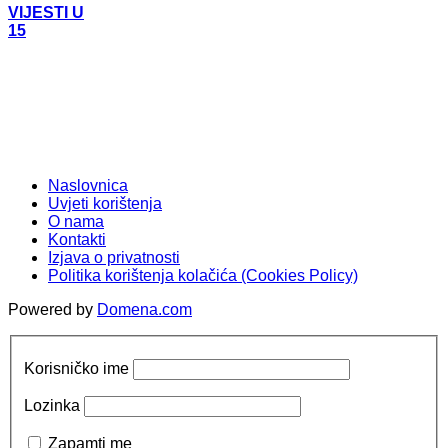
VIJESTI U
15
Naslovnica
Uvjeti korištenja
O nama
Kontakti
Izjava o privatnosti
Politika korištenja kolačića (Cookies Policy)
Powered by
Domena.com
Korisničko ime
Lozinka
Zapamti me