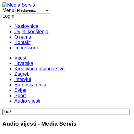
Menu
Login
Naslovnica
Uvjeti korištenja
O nama
Kontakt
Impressum
Vijesti
Hrvatska
Kreativno gospodarstvo
Zagreb
Intervjui
Europska unija
Svijet
Sport
Audio vijesti
Audio vijesti - Media Servis