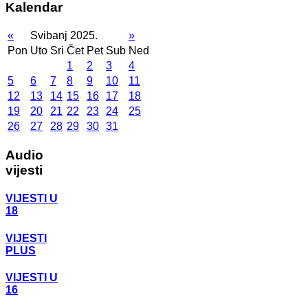
Kalendar
«
Svibanj 2025.
»
Pon
Uto
Sri
Čet
Pet
Sub
Ned
1
2
3
4
5
6
7
8
9
10
11
12
13
14
15
16
17
18
19
20
21
22
23
24
25
26
27
28
29
30
31
Audio
vijesti
VIJESTI U
18
VIJESTI
PLUS
VIJESTI U
16