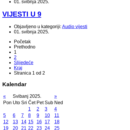
01. svibnja 2025.
VIJESTI U 9
Objavljeno u kategoriji:
Audio vijesti
01. svibnja 2025.
Početak
Prethodno
1
2
Slijedeće
Kraj
Stranica 1 od 2
Kalendar
«
Svibanj 2025.
»
Pon
Uto
Sri
Čet
Pet
Sub
Ned
1
2
3
4
5
6
7
8
9
10
11
12
13
14
15
16
17
18
19
20
21
22
23
24
25