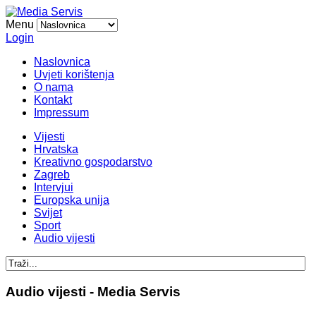
Menu
Login
Naslovnica
Uvjeti korištenja
O nama
Kontakt
Impressum
Vijesti
Hrvatska
Kreativno gospodarstvo
Zagreb
Intervjui
Europska unija
Svijet
Sport
Audio vijesti
Audio vijesti - Media Servis