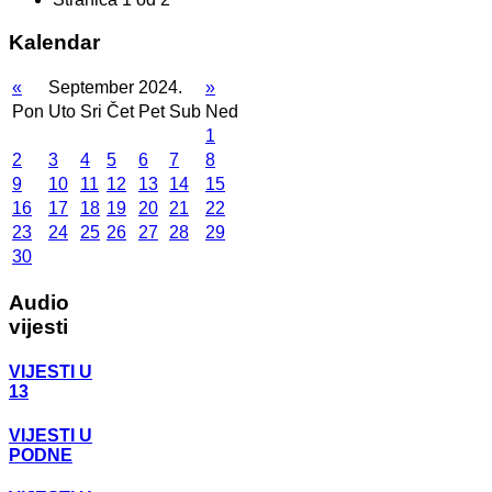
Kalendar
«
September 2024.
»
Pon
Uto
Sri
Čet
Pet
Sub
Ned
1
2
3
4
5
6
7
8
9
10
11
12
13
14
15
16
17
18
19
20
21
22
23
24
25
26
27
28
29
30
Audio
vijesti
VIJESTI U
13
VIJESTI U
PODNE