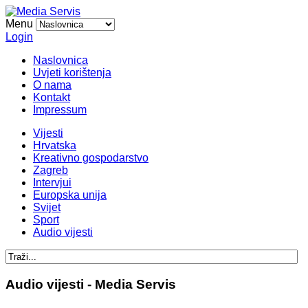
Menu
Login
Naslovnica
Uvjeti korištenja
O nama
Kontakt
Impressum
Vijesti
Hrvatska
Kreativno gospodarstvo
Zagreb
Intervjui
Europska unija
Svijet
Sport
Audio vijesti
Audio vijesti - Media Servis