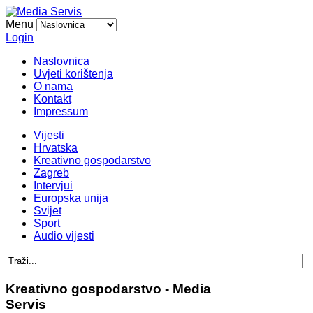
Menu
Login
Naslovnica
Uvjeti korištenja
O nama
Kontakt
Impressum
Vijesti
Hrvatska
Kreativno gospodarstvo
Zagreb
Intervjui
Europska unija
Svijet
Sport
Audio vijesti
Kreativno gospodarstvo - Media
Servis