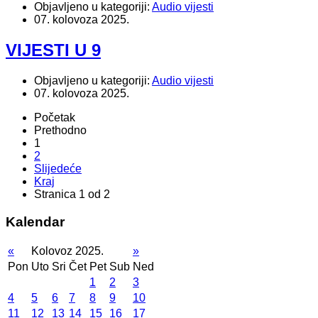
Objavljeno u kategoriji:
Audio vijesti
07. kolovoza 2025.
VIJESTI U 9
Objavljeno u kategoriji:
Audio vijesti
07. kolovoza 2025.
Početak
Prethodno
1
2
Slijedeće
Kraj
Stranica 1 od 2
Kalendar
«
Kolovoz 2025.
»
Pon
Uto
Sri
Čet
Pet
Sub
Ned
1
2
3
4
5
6
7
8
9
10
11
12
13
14
15
16
17