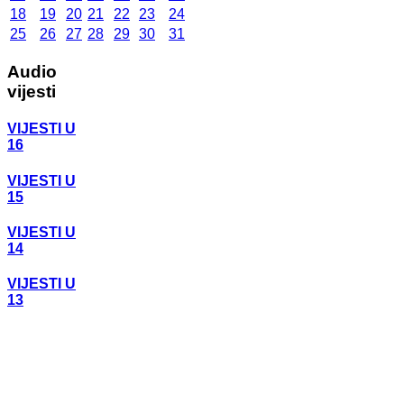
18
19
20
21
22
23
24
25
26
27
28
29
30
31
Audio
vijesti
VIJESTI U
16
VIJESTI U
15
VIJESTI U
14
VIJESTI U
13