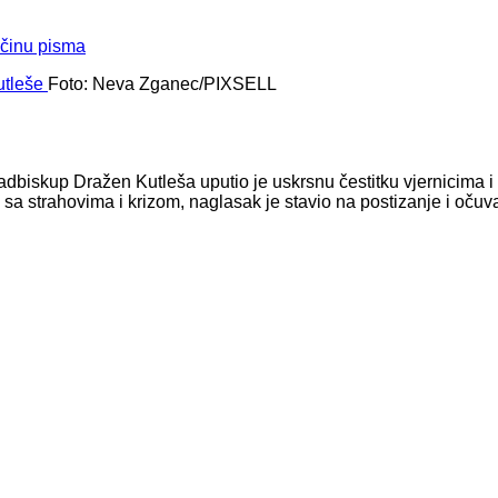
ičinu pisma
Foto: Neva Zganec/PIXSELL
iskup Dražen Kutleša uputio je uskrsnu čestitku vjernicima i
a strahovima i krizom, naglasak je stavio na postizanje i očuv