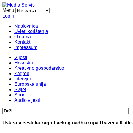
Menu
Login
Naslovnica
Uvjeti korištenja
O nama
Kontakt
Impressum
Vijesti
Hrvatska
Kreativno gospodarstvo
Zagreb
Intervjui
Europska unija
Svijet
Sport
Audio vijesti
Uskrsna čestitka zagrebačkog nadbiskupa Dražena Kutle