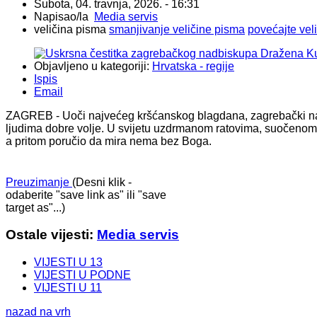
Subota, 04. travnja, 2026. - 16:31
Napisao/la
Media servis
veličina pisma
smanjivanje veličine pisma
povećajte vel
Objavljeno u kategoriji:
Hrvatska - regije
Ispis
Email
ZAGREB - Uoči najvećeg kršćanskog blagdana, zagrebački nadb
ljudima dobre volje. U svijetu uzdrmanom ratovima, suočenom s
a pritom poručio da mira nema bez Boga.
Preuzimanje
(Desni klik -
odaberite "save link as" ili "save
target as"...)
Ostale vijesti:
Media servis
VIJESTI U 13
VIJESTI U PODNE
VIJESTI U 11
nazad na vrh