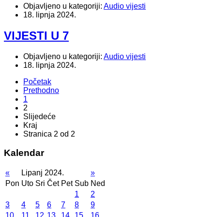
Objavljeno u kategoriji:
Audio vijesti
18. lipnja 2024.
VIJESTI U 7
Objavljeno u kategoriji:
Audio vijesti
18. lipnja 2024.
Početak
Prethodno
1
2
Slijedeće
Kraj
Stranica 2 od 2
Kalendar
«
Lipanj 2024.
»
Pon
Uto
Sri
Čet
Pet
Sub
Ned
1
2
3
4
5
6
7
8
9
10
11
12
13
14
15
16