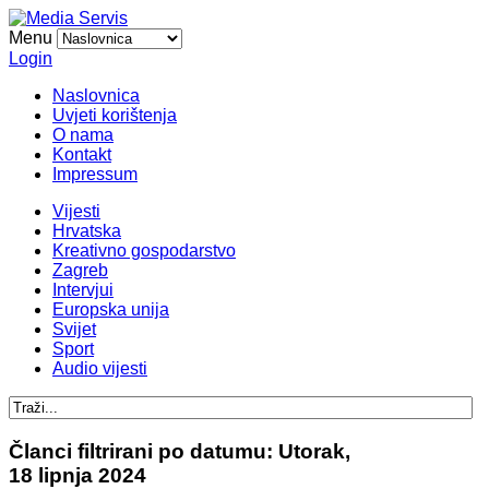
Menu
Login
Naslovnica
Uvjeti korištenja
O nama
Kontakt
Impressum
Vijesti
Hrvatska
Kreativno gospodarstvo
Zagreb
Intervjui
Europska unija
Svijet
Sport
Audio vijesti
Članci filtrirani po datumu: Utorak,
18 lipnja 2024