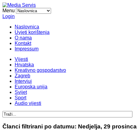
Menu
Login
Naslovnica
Uvjeti korištenja
O nama
Kontakt
Impressum
Vijesti
Hrvatska
Kreativno gospodarstvo
Zagreb
Intervjui
Europska unija
Svijet
Sport
Audio vijesti
Članci filtrirani po datumu: Nedjelja, 29 prosinc