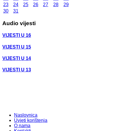
23
24
25
26
27
28
29
30
31
Audio vijesti
VIJESTI U 16
VIJESTI U 15
VIJESTI U 14
VIJESTI U 13
Naslovnica
Uvjeti korištenja
O nama
Kontakti