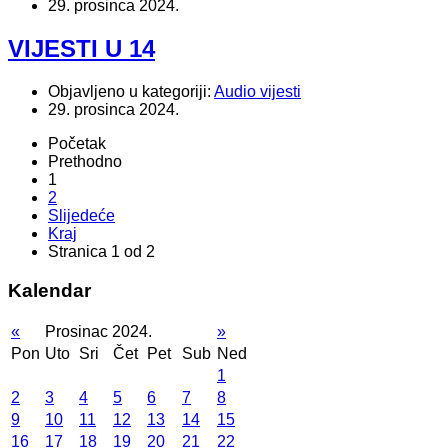
29. prosinca 2024.
VIJESTI U 14
Objavljeno u kategoriji:
Audio vijesti
29. prosinca 2024.
Početak
Prethodno
1
2
Slijedeće
Kraj
Stranica 1 od 2
Kalendar
«
Prosinac 2024.
»
Pon
Uto
Sri
Čet
Pet
Sub
Ned
1
2
3
4
5
6
7
8
9
10
11
12
13
14
15
16
17
18
19
20
21
22