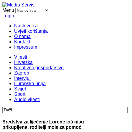
Menu
Login
Naslovnica
Uvjeti korištenja
O nama
Kontakt
Impressum
Vijesti
Hrvatska
Kreativno gospodarstvo
Zagreb
Intervjui
Europska unija
Svijet
Sport
Audio vijesti
Sredstva za liječenje Lorene još nisu
prikupljena, roditelji mole za pomoć