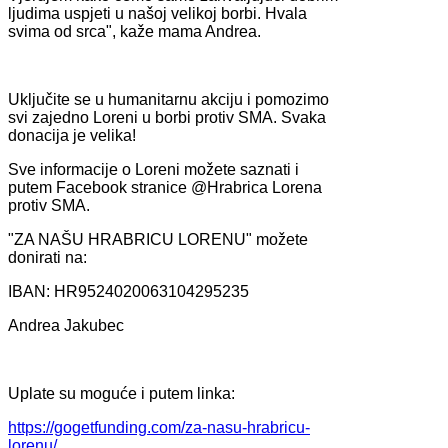
ljudima uspjeti u našoj velikoj borbi. Hvala
svima od srca", kaže mama Andrea.
Uključite se u humanitarnu akciju i pomozimo
svi zajedno Loreni u borbi protiv SMA. Svaka
donacija je velika!
Sve informacije o Loreni možete saznati i
putem Facebook stranice @Hrabrica Lorena
protiv SMA.
"ZA NAŠU HRABRICU LORENU" možete
donirati na:
IBAN: HR9524020063104295235
Andrea Jakubec
Uplate su moguće i putem linka:
https://gogetfunding.com/za-nasu-hrabricu-
lorenu/