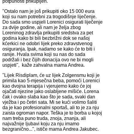
potpunosti prikupljen.
"Ostalo nam je još prikupiti oko 15 000 eura
koji su nam potrebni za trogodišnje liječenje.
Do sada smo uspjeli Lorenici osigurati liječenje
za dvije godine, ali nam je želja zbog
Loreninog zdravlja prikupiti sredstva za pet
godina kako bi bili bezbrižni dok se našoj
kćerkici ne odobri lijek preko zdravstvenog
osiguranja. Ipak, nadamo se kako će to biti i
ranije. Hvala svima koji su nas do sada
podržali i bez čijih donacija ovo ne bi mogli
uspjeti", kaže zahvalna mama Andrea.
"Lijek Risdiplam, će uz lijek Zolgensmu koji je
primila kao 5-mjesečna beba, pomoći Lorenici
kao dvojna terapija i vjerujemo kako će joj
ojačati njezine jako oslabljene mišiće. Lorena
čak i ovako slaba kao što je sada, svaki dan
vježba i po četiri sata. Mi se kući volimo šaliti
da je kao profesionalni sportaš, ali to je za nju
zaista ogroman napor. Teška je to borba u kojoj
nam treba puno truda, znoja, znanja, ali
najvažnije ljubavi koju za nju imamo
bezgranično...", ističe mama Andrea Jakubec.