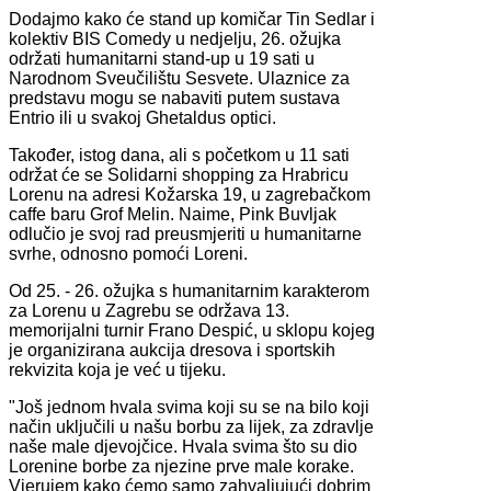
Dodajmo kako će stand up komičar Tin Sedlar i
kolektiv BIS Comedy u nedjelju, 26. ožujka
održati humanitarni stand-up u 19 sati u
Narodnom Sveučilištu Sesvete. Ulaznice za
predstavu mogu se nabaviti putem sustava
Entrio ili u svakoj Ghetaldus optici.
Također, istog dana, ali s početkom u 11 sati
održat će se Solidarni shopping za Hrabricu
Lorenu na adresi Kožarska 19, u zagrebačkom
caffe baru Grof Melin. Naime, Pink Buvljak
odlučio je svoj rad preusmjeriti u humanitarne
svrhe, odnosno pomoći Loreni.
Od 25. - 26. ožujka s humanitarnim karakterom
za Lorenu u Zagrebu se održava 13.
memorijalni turnir Frano Despić, u sklopu kojeg
je organizirana aukcija dresova i sportskih
rekvizita koja je već u tijeku.
"Još jednom hvala svima koji su se na bilo koji
način uključili u našu borbu za lijek, za zdravlje
naše male djevojčice. Hvala svima što su dio
Lorenine borbe za njezine prve male korake.
Vjerujem kako ćemo samo zahvaljujući dobrim