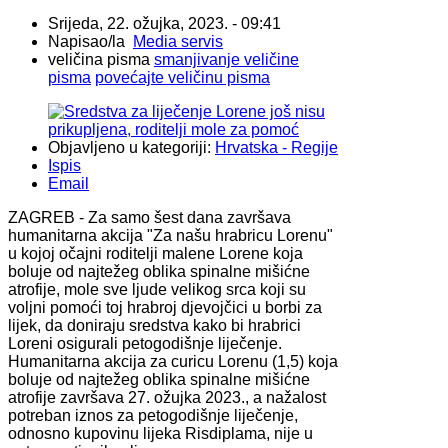
Srijeda, 22. ožujka, 2023. - 09:41
Napisao/la
Media servis
veličina pisma
smanjivanje veličine
pisma
povećajte veličinu pisma
Objavljeno u kategoriji:
Hrvatska - Regije
Ispis
Email
ZAGREB - Za samo šest dana završava
humanitarna akcija "Za našu hrabricu Lorenu"
u kojoj očajni roditelji malene Lorene koja
boluje od najtežeg oblika spinalne mišićne
atrofije, mole sve ljude velikog srca koji su
voljni pomoći toj hrabroj djevojčici u borbi za
lijek, da doniraju sredstva kako bi hrabrici
Loreni osigurali petogodišnje liječenje.
Humanitarna akcija za curicu Lorenu (1,5) koja
boluje od najtežeg oblika spinalne mišićne
atrofije završava 27. ožujka 2023., a nažalost
potreban iznos za petogodišnje liječenje,
odnosno kupovinu lijeka Risdiplama, nije u