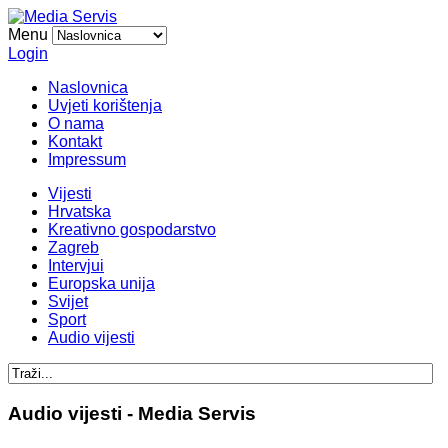
Menu
Login
Naslovnica
Uvjeti korištenja
O nama
Kontakt
Impressum
Vijesti
Hrvatska
Kreativno gospodarstvo
Zagreb
Intervjui
Europska unija
Svijet
Sport
Audio vijesti
Audio vijesti - Media Servis