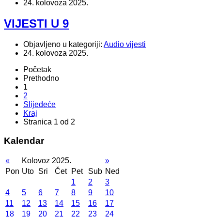
24. kolovoza 2025.
VIJESTI U 9
Objavljeno u kategoriji:
Audio vijesti
24. kolovoza 2025.
Početak
Prethodno
1
2
Slijedeće
Kraj
Stranica 1 od 2
Kalendar
«
Kolovoz 2025.
»
Pon
Uto
Sri
Čet
Pet
Sub
Ned
1
2
3
4
5
6
7
8
9
10
11
12
13
14
15
16
17
18
19
20
21
22
23
24