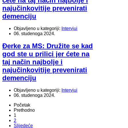
ćete na taj način najbolje i
najučinkovitije prevenirati
demenciju
Objavljeno u kategoriji:
Intervjui
06. studenoga 2024.
Đerke za MS: Družite se kad
god ste u prilici jer ćete na
taj način najbolje i
najučinkovitije prevenirati
demenciju
Objavljeno u kategoriji:
Intervjui
06. studenoga 2024.
Početak
Prethodno
1
2
Slijedeće