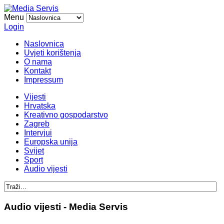
Menu
Login
Naslovnica
Uvjeti korištenja
O nama
Kontakt
Impressum
Vijesti
Hrvatska
Kreativno gospodarstvo
Zagreb
Intervjui
Europska unija
Svijet
Sport
Audio vijesti
Audio vijesti - Media Servis