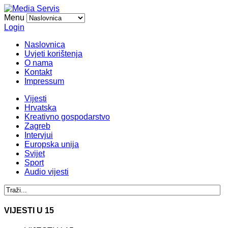
Menu
Login
Naslovnica
Uvjeti korištenja
O nama
Kontakt
Impressum
Vijesti
Hrvatska
Kreativno gospodarstvo
Zagreb
Intervjui
Europska unija
Svijet
Sport
Audio vijesti
VIJESTI U 15