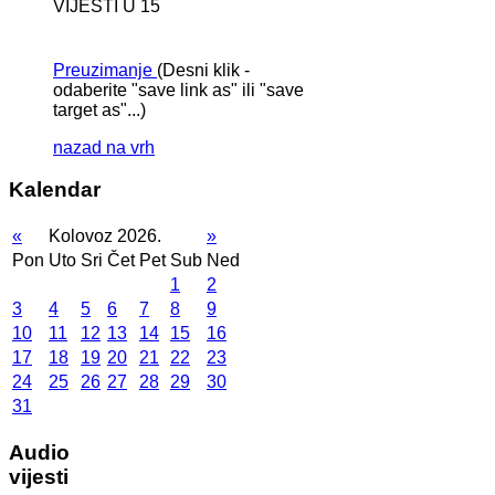
VIJESTI U 15
Preuzimanje
(Desni klik -
odaberite "save link as" ili "save
target as"...)
nazad na vrh
Kalendar
«
Kolovoz 2026.
»
Pon
Uto
Sri
Čet
Pet
Sub
Ned
1
2
3
4
5
6
7
8
9
10
11
12
13
14
15
16
17
18
19
20
21
22
23
24
25
26
27
28
29
30
31
Audio
vijesti