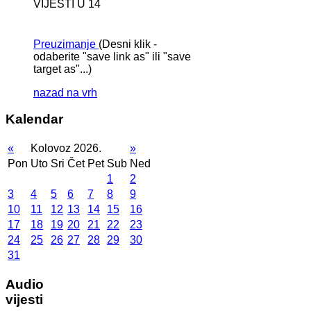
VIJESTI U 14
Preuzimanje
(Desni klik -
odaberite "save link as" ili "save
target as"...)
nazad na vrh
Kalendar
«
Kolovoz 2026.
»
Pon
Uto
Sri
Čet
Pet
Sub
Ned
1
2
3
4
5
6
7
8
9
10
11
12
13
14
15
16
17
18
19
20
21
22
23
24
25
26
27
28
29
30
31
Audio
vijesti