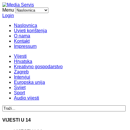
Menu
Login
Naslovnica
Uvjeti korištenja
O nama
Kontakt
Impressum
Vijesti
Hrvatska
Kreativno gospodarstvo
Zagreb
Intervjui
Europska unija
Svijet
Sport
Audio vijesti
VIJESTI U 14