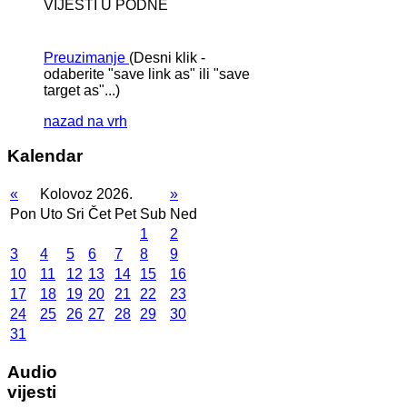
VIJESTI U PODNE
Preuzimanje
(Desni klik -
odaberite "save link as" ili "save
target as"...)
nazad na vrh
Kalendar
«
Kolovoz 2026.
»
Pon
Uto
Sri
Čet
Pet
Sub
Ned
1
2
3
4
5
6
7
8
9
10
11
12
13
14
15
16
17
18
19
20
21
22
23
24
25
26
27
28
29
30
31
Audio
vijesti