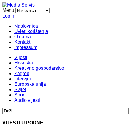
Menu
Login
Naslovnica
Uvjeti korištenja
O nama
Kontakt
Impressum
Vijesti
Hrvatska
Kreativno gospodarstvo
Zagreb
Intervjui
Europska unija
Svijet
Sport
Audio vijesti
VIJESTI U PODNE