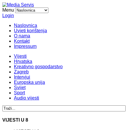
Menu
Login
Naslovnica
Uvjeti korištenja
O nama
Kontakt
Impressum
Vijesti
Hrvatska
Kreativno gospodarstvo
Zagreb
Intervjui
Europska unija
Svijet
Sport
Audio vijesti
VIJESTI U 8