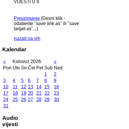
VIJESTI U 8
Preuzimanje
(Desni klik -
odaberite "save link as" ili "save
target as"...)
nazad na vrh
Kalendar
«
Kolovoz 2026.
»
Pon
Uto
Sri
Čet
Pet
Sub
Ned
1
2
3
4
5
6
7
8
9
10
11
12
13
14
15
16
17
18
19
20
21
22
23
24
25
26
27
28
29
30
31
Audio
vijesti