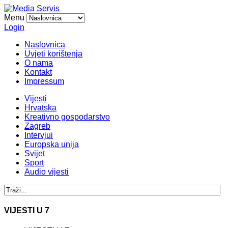
Menu
Login
Naslovnica
Uvjeti korištenja
O nama
Kontakt
Impressum
Vijesti
Hrvatska
Kreativno gospodarstvo
Zagreb
Intervjui
Europska unija
Svijet
Sport
Audio vijesti
VIJESTI U 7