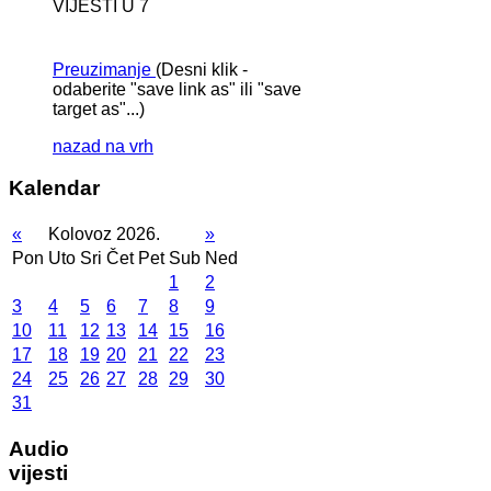
VIJESTI U 7
Preuzimanje
(Desni klik -
odaberite "save link as" ili "save
target as"...)
nazad na vrh
Kalendar
«
Kolovoz 2026.
»
Pon
Uto
Sri
Čet
Pet
Sub
Ned
1
2
3
4
5
6
7
8
9
10
11
12
13
14
15
16
17
18
19
20
21
22
23
24
25
26
27
28
29
30
31
Audio
vijesti