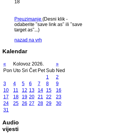
18
Preuzimanje
(Desni klik -
odaberite "save link as" ili "save
target as"...)
nazad na vrh
Kalendar
«
Kolovoz 2026.
»
Pon
Uto
Sri
Čet
Pet
Sub
Ned
1
2
3
4
5
6
7
8
9
10
11
12
13
14
15
16
17
18
19
20
21
22
23
24
25
26
27
28
29
30
31
Audio
vijesti