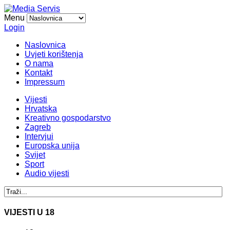
Menu
Login
Naslovnica
Uvjeti korištenja
O nama
Kontakt
Impressum
Vijesti
Hrvatska
Kreativno gospodarstvo
Zagreb
Intervjui
Europska unija
Svijet
Sport
Audio vijesti
VIJESTI U 18