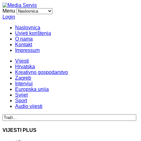
Menu
Login
Naslovnica
Uvjeti korištenja
O nama
Kontakt
Impressum
Vijesti
Hrvatska
Kreativno gospodarstvo
Zagreb
Intervjui
Europska unija
Svijet
Sport
Audio vijesti
VIJESTI PLUS