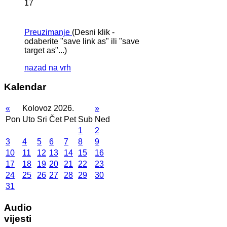
17
Preuzimanje
(Desni klik -
odaberite "save link as" ili "save
target as"...)
nazad na vrh
Kalendar
«
Kolovoz 2026.
»
Pon
Uto
Sri
Čet
Pet
Sub
Ned
1
2
3
4
5
6
7
8
9
10
11
12
13
14
15
16
17
18
19
20
21
22
23
24
25
26
27
28
29
30
31
Audio
vijesti