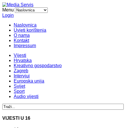
Menu
Login
Naslovnica
Uvjeti korištenja
O nama
Kontakt
Impressum
Vijesti
Hrvatska
Kreativno gospodarstvo
Zagreb
Intervjui
Europska unija
Svijet
Sport
Audio vijesti
VIJESTI U 16