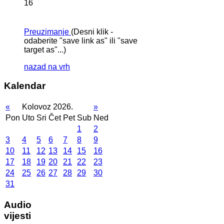
16
Preuzimanje
(Desni klik -
odaberite "save link as" ili "save
target as"...)
nazad na vrh
Kalendar
«
Kolovoz 2026.
»
Pon
Uto
Sri
Čet
Pet
Sub
Ned
1
2
3
4
5
6
7
8
9
10
11
12
13
14
15
16
17
18
19
20
21
22
23
24
25
26
27
28
29
30
31
Audio
vijesti