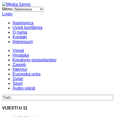
Menu
Login
Naslovnica
Uvjeti korištenja
O nama
Kontakt
Impressum
Vijesti
Hrvatska
Kreativno gospodarstvo
Zagreb
Intervjui
Europska unija
Svijet
Sport
Audio vijesti
VIJESTI U 11