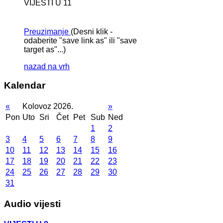
VIJESTI U 11
Preuzimanje
(Desni klik -
odaberite "save link as" ili "save
target as"...)
nazad na vrh
Kalendar
«
Kolovoz 2026.
»
Pon
Uto
Sri
Čet
Pet
Sub
Ned
1
2
3
4
5
6
7
8
9
10
11
12
13
14
15
16
17
18
19
20
21
22
23
24
25
26
27
28
29
30
31
Audio vijesti