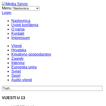
Menu
Login
Naslovnica
Uvjeti korištenja
O nama
Kontakt
Impressum
Vijesti
Hrvatska
Kreativno gospodarstvo
Zagreb
Intervjui
Europska unija
Svijet
Sport
Audio vijesti
VIJESTI U 13