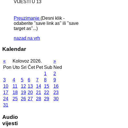
VIJESTI U 13
Preuzimanje
(Desni klik -
odaberite "save link as" ili "save
target as"...)
nazad na vrh
Kalendar
«
Kolovoz 2026.
»
Pon
Uto
Sri
Čet
Pet
Sub
Ned
1
2
3
4
5
6
7
8
9
10
11
12
13
14
15
16
17
18
19
20
21
22
23
24
25
26
27
28
29
30
31
Audio
vijesti