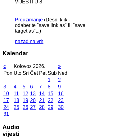
VIJESTI U 8
Preuzimanje
(Desni klik -
odaberite "save link as" ili "save
target as"...)
nazad na vrh
Kalendar
«
Kolovoz 2026.
»
Pon
Uto
Sri
Čet
Pet
Sub
Ned
1
2
3
4
5
6
7
8
9
10
11
12
13
14
15
16
17
18
19
20
21
22
23
24
25
26
27
28
29
30
31
Audio
vijesti