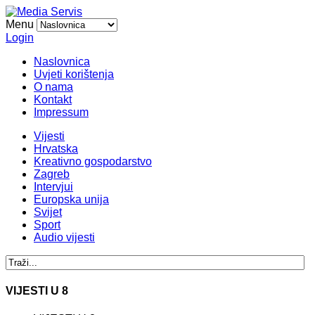
Menu
Login
Naslovnica
Uvjeti korištenja
O nama
Kontakt
Impressum
Vijesti
Hrvatska
Kreativno gospodarstvo
Zagreb
Intervjui
Europska unija
Svijet
Sport
Audio vijesti
VIJESTI U 8