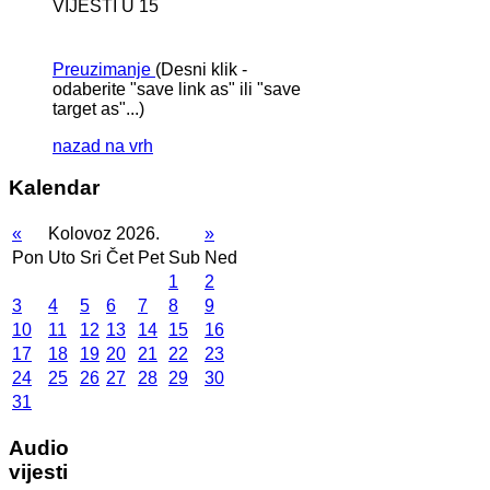
VIJESTI U 15
Preuzimanje
(Desni klik -
odaberite "save link as" ili "save
target as"...)
nazad na vrh
Kalendar
«
Kolovoz 2026.
»
Pon
Uto
Sri
Čet
Pet
Sub
Ned
1
2
3
4
5
6
7
8
9
10
11
12
13
14
15
16
17
18
19
20
21
22
23
24
25
26
27
28
29
30
31
Audio
vijesti