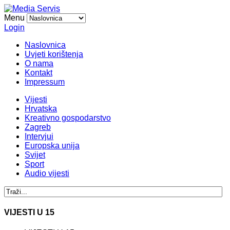
Menu
Login
Naslovnica
Uvjeti korištenja
O nama
Kontakt
Impressum
Vijesti
Hrvatska
Kreativno gospodarstvo
Zagreb
Intervjui
Europska unija
Svijet
Sport
Audio vijesti
VIJESTI U 15