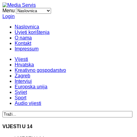
Menu
Login
Naslovnica
Uvjeti korištenja
O nama
Kontakt
Impressum
Vijesti
Hrvatska
Kreativno gospodarstvo
Zagreb
Intervjui
Europska unija
Svijet
Sport
Audio vijesti
VIJESTI U 14