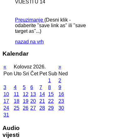
VIJESTI U 14
Preuzimanje
(Desni klik -
odaberite "save link as" ili "save
target as"...)
nazad na vrh
Kalendar
«
Kolovoz 2026.
»
Pon
Uto
Sri
Čet
Pet
Sub
Ned
1
2
3
4
5
6
7
8
9
10
11
12
13
14
15
16
17
18
19
20
21
22
23
24
25
26
27
28
29
30
31
Audio
vijesti