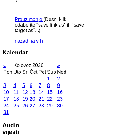
7
Preuzimanje
(Desni klik -
odaberite "save link as" ili "save
target as"...)
nazad na vrh
Kalendar
«
Kolovoz 2026.
»
Pon
Uto
Sri
Čet
Pet
Sub
Ned
1
2
3
4
5
6
7
8
9
10
11
12
13
14
15
16
17
18
19
20
21
22
23
24
25
26
27
28
29
30
31
Audio
vijesti