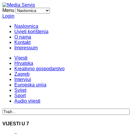
Menu
Login
Naslovnica
Uvjeti korištenja
O nama
Kontakt
Impressum
Vijesti
Hrvatska
Kreativno gospodarstvo
Zagreb
Intervjui
Europska unija
Svijet
Sport
Audio vijesti
VIJESTI U 7