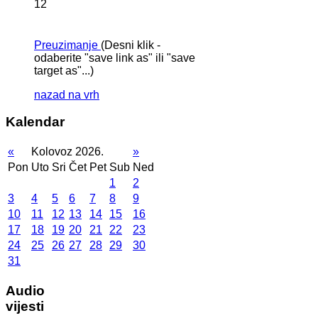
12
Preuzimanje
(Desni klik -
odaberite "save link as" ili "save
target as"...)
nazad na vrh
Kalendar
«
Kolovoz 2026.
»
Pon
Uto
Sri
Čet
Pet
Sub
Ned
1
2
3
4
5
6
7
8
9
10
11
12
13
14
15
16
17
18
19
20
21
22
23
24
25
26
27
28
29
30
31
Audio
vijesti