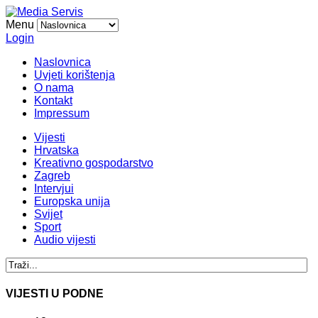
Menu
Login
Naslovnica
Uvjeti korištenja
O nama
Kontakt
Impressum
Vijesti
Hrvatska
Kreativno gospodarstvo
Zagreb
Intervjui
Europska unija
Svijet
Sport
Audio vijesti
VIJESTI U PODNE